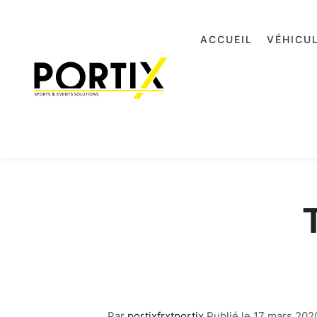
ACCUEIL
VÉHICU
Par
portixfrxtportix
Publié le
17 mars 202