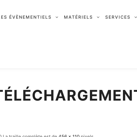
LES ÉVÈNEMENTIELS
MATÉRIELS
SERVICES
TÉLÉCHARGEMEN
0
La traille complète est de
456 × 110
pixels