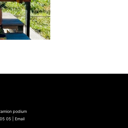
 Camion podium
 05 05 |
Email