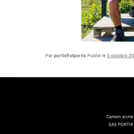
Par
portixfrxtportix
Publié le
5 octobre 2
Camion arche 
SAS PORTIX -