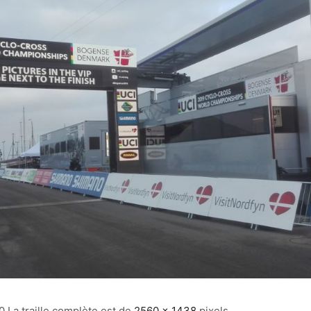
0
La traille complète est de
2560 × 1438
pixels