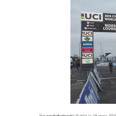
Par
portixfrxtportix
Publié le
25 mars 202