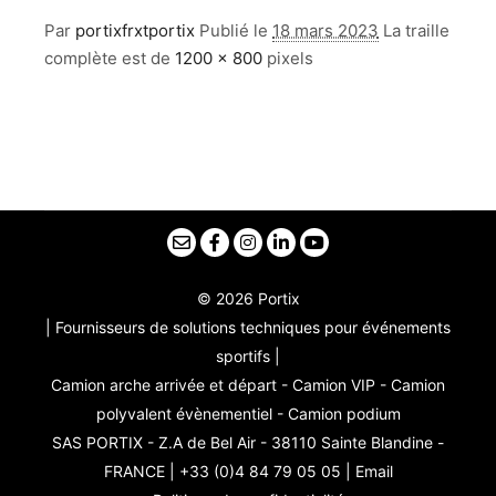
Par
portixfrxtportix
Publié le
18 mars 2023
La traille
complète est de
1200 × 800
pixels
© 2026 Portix
| Fournisseurs de solutions techniques pour événements
sportifs |
Camion arche arrivée et départ - Camion VIP - Camion
polyvalent évènementiel - Camion podium
SAS PORTIX - Z.A de Bel Air - 38110 Sainte Blandine -
FRANCE | +33 (0)4 84 79 05 05 |
Email