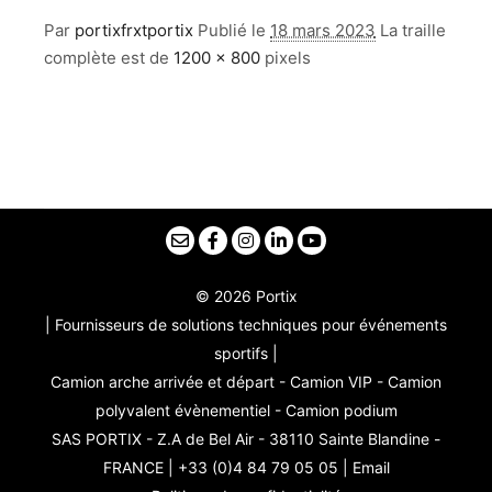
Par
portixfrxtportix
Publié le
18 mars 2023
La traille
complète est de
1200 × 800
pixels
© 2026 Portix
| Fournisseurs de solutions techniques pour événements
sportifs |
Camion arche arrivée et départ - Camion VIP - Camion
polyvalent évènementiel - Camion podium
SAS PORTIX - Z.A de Bel Air - 38110 Sainte Blandine -
FRANCE | +33 (0)4 84 79 05 05 |
Email