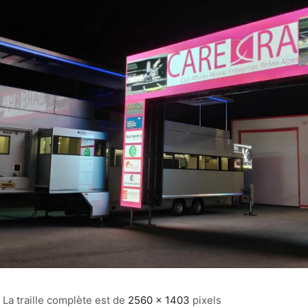
La traille complète est de
2560 × 1403
pixels