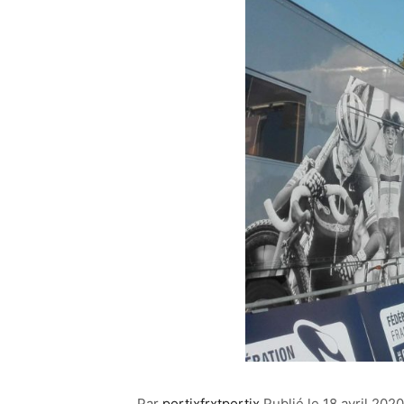
Par
portixfrxtportix
Publié le
18 avril 2020