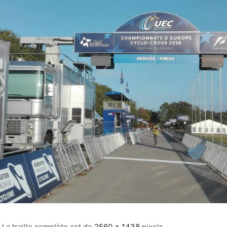
La traille complète est de
2560 × 1438
pixels