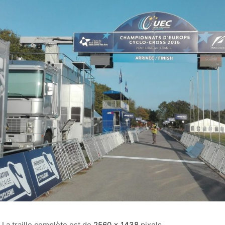
La traille complète est de
2560 × 1438
pixels