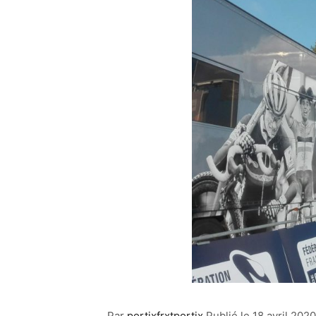
Par
portixfrxtportix
Publié le
18 avril 2020