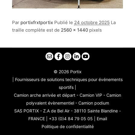
Par
portixfrxtportix
Publié le
24 octobre 2025
La
traille complète est de
2560 × 1440
pixels
© 2026 Portix
| Fournisseurs de solutions techniques pour événements
sportifs |
Camion arche arrivée et départ - Camion VIP - Camion
polyvalent évènementiel - Camion podium
SAS PORTIX - Z.A de Bel Air - 38110 Sainte Blandine -
FRANCE | +33 (0)4 84 79 05 05 |
Email
Politique de confidentialité