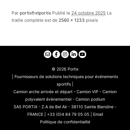
Par
portixfrxtportix
Publié le
24 octobre 2025
La
traille complète est de
2560 × 1233
pixels
© 2026 Portix
| Fournisseurs de solutions techniques pour événements
sportifs |
Camion arche arrivée et départ - Camion VIP - Camion
polyvalent évènementiel - Camion podium
SAS PORTIX - Z.A de Bel Air - 38110 Sainte Blandine -
FRANCE | +33 (0)4 84 79 05 05 |
Email
Politique de confidentialité