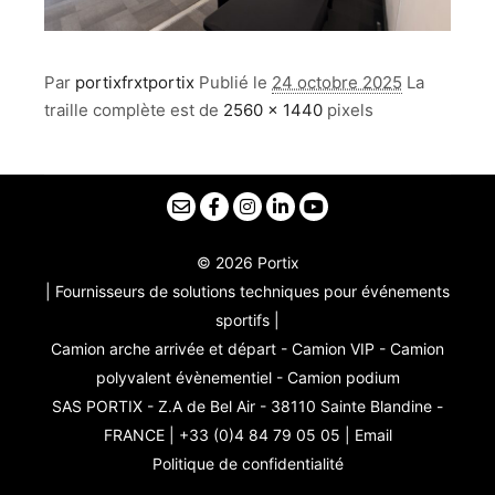
Par
portixfrxtportix
Publié le
24 octobre 2025
La
traille complète est de
2560 × 1440
pixels
© 2026 Portix
| Fournisseurs de solutions techniques pour événements
sportifs |
Camion arche arrivée et départ - Camion VIP - Camion
polyvalent évènementiel - Camion podium
SAS PORTIX - Z.A de Bel Air - 38110 Sainte Blandine -
FRANCE | +33 (0)4 84 79 05 05 |
Email
Politique de confidentialité