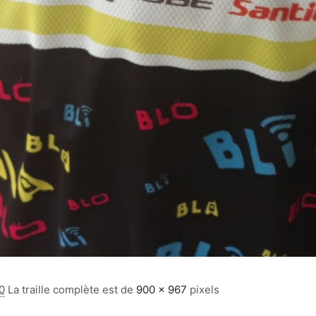
0
La traille complète est de
900 × 967
pixels