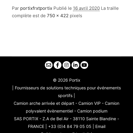
Par
portixfrxtportix
Publié le
16 avril 2020
La traille
complète est de
750 × 422
pixels
© 2026 Portix
| Fournisseurs de solutions techniques pour événements
sportifs |
Camion arche arrivée et départ - Camion VIP - Camion
polyvalent évènementiel - Camion podium
SAS PORTIX - Z.A de Bel Air - 38110 Sainte Blandine -
FRANCE | +33 (0)4 84 79 05 05 |
Email