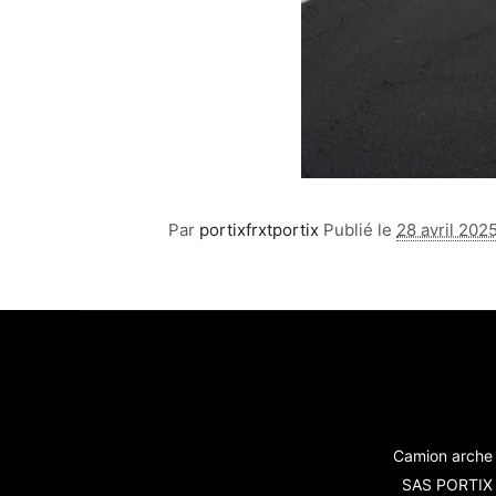
Par
portixfrxtportix
Publié le
28 avril 202
Camion arche 
SAS PORTIX -