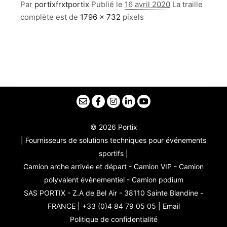
Par
portixfrxtportix
Publié le
16 avril 2020
La traille
complète est de
1796 × 732
pixels
© 2026 Portix
| Fournisseurs de solutions techniques pour événements
sportifs |
Camion arche arrivée et départ - Camion VIP - Camion
polyvalent évènementiel - Camion podium
SAS PORTIX - Z.A de Bel Air - 38110 Sainte Blandine -
FRANCE | +33 (0)4 84 79 05 05 |
Email
Politique de confidentialité