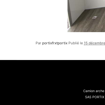
Par
portixfrxtportix
Publié le
15 décembr
Camion arche 
SAS PORTIX -