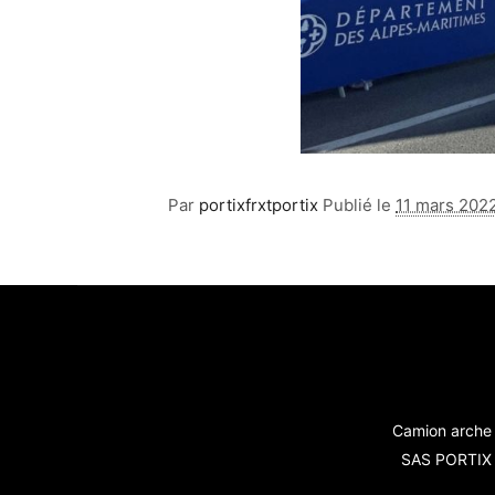
Par
portixfrxtportix
Publié le
11 mars 202
Camion arche 
SAS PORTIX -