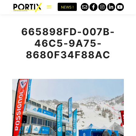
NEWS !
665898FD-007B-
46C5-9A75-
8680F34F88AC