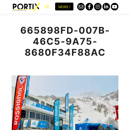
NEWS !
665898FD-007B-
46C5-9A75-
8680F34F88AC