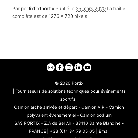
Par
portixfrxtportix
Publié le
25 mars 2020
La traille
complète est de
1276 × 720
pixels
© 2026 Portix
| Fournisseurs de solutions techniques pour événements
sportifs |
Camion arche arrivée et départ - Camion VIP - Camion
polyvalent évènementiel - Camion podium
SAS PORTIX - Z.A de Bel Air - 38110 Sainte Blandine -
FRANCE | +33 (0)4 84 79 05 05 |
Email