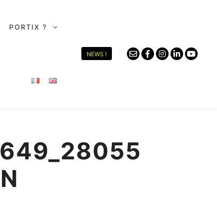
PORTIX ?
NEWS !
9649_28055
_N