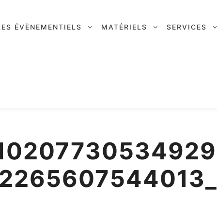
LES ÉVÈNEMENTIELS
MATÉRIELS
SERVICES
1020773053492
2265607544013