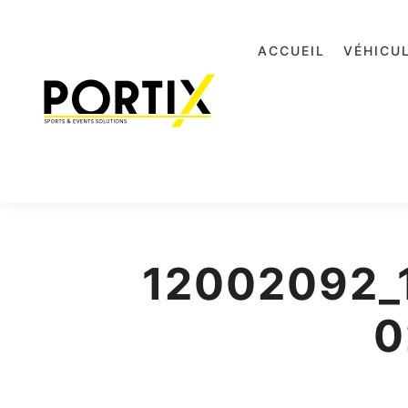
ACCUEIL
VÉHICU
12002092_
0