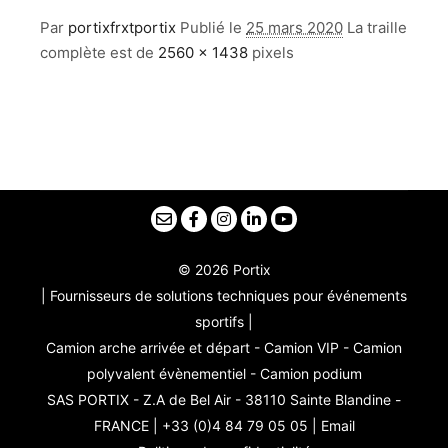
Par
portixfrxtportix
Publié le
25 mars 2020
La traille
complète est de
2560 × 1438
pixels
© 2026 Portix
| Fournisseurs de solutions techniques pour événements
sportifs |
Camion arche arrivée et départ - Camion VIP - Camion
polyvalent évènementiel - Camion podium
SAS PORTIX - Z.A de Bel Air - 38110 Sainte Blandine -
FRANCE | +33 (0)4 84 79 05 05 |
Email