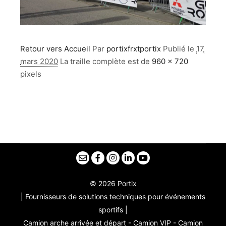
Retour vers Accueil
Par
portixfrxtportix
Publié le
17
mars 2020
La traille complète est de
960 × 720
pixels
© 2026 Portix
| Fournisseurs de solutions techniques pour événements
sportifs |
Camion arche arrivée et départ - Camion VIP - Camion